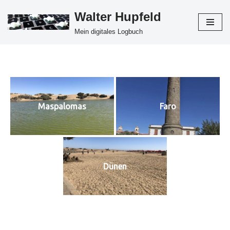
Walter Hupfeld
Zum
Mein digitales Logbuch
Inhalt
springen
Maspalomas
Faro
Dünen