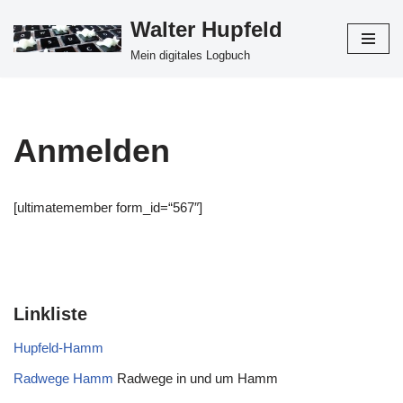
Walter Hupfeld
Zum
Mein digitales Logbuch
Inhalt
springen
Anmelden
[ultimatemember form_id=“567″]
Linkliste
Hupfeld-Hamm
Radwege Hamm
Radwege in und um Hamm